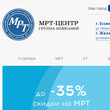
Ваш город:
г. Ессе
ул. Пятиг
г. Жел
ул Ленин
О Центре
МРТ
КТ
Ц