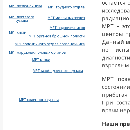
остаётся
МРТ позвоночника
МРТ грудного отдела
исследо
МРТ локтевого
радиацион
МРТ молочных желез
сустава
МРТ - эт
МРТ надпочечников
МРТ кисти
центры пр
МРТ органов брюшной полости
Данный ви
МРТ поясничного отдела позвоночника
не испы
МРТ наружных половых органов
диагнос
МРТ матки
взрослым.
МРТ тазобедренного сустава
МРТ позв
состояни
прибегая
МРТ коленного сустава
При сост
врачи нер
Наши пре