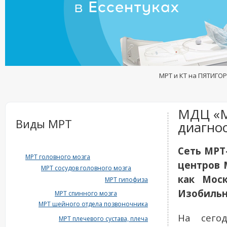
МРТ и КТ на ПЯТИГОР
МДЦ «М
Виды МРТ
диагнос
Сеть МРТ
МРТ головного мозга
центров 
МРТ сосудов головного мозга
как Моск
МРТ гипофиза
Изобильн
МРТ спинного мозга
МРТ шейного отдела позвоночника
На сего
МРТ плечевого сустава, плеча