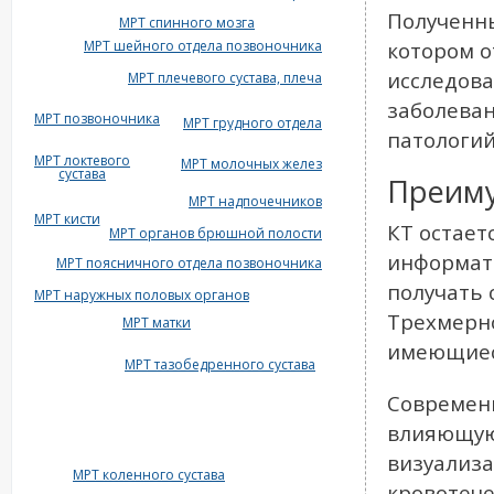
Полученны
МРТ спинного мозга
МРТ шейного отдела позвоночника
котором 
исследова
МРТ плечевого сустава, плеча
заболеван
МРТ позвоночника
МРТ грудного отдела
патологий
МРТ локтевого
МРТ молочных желез
сустава
Преиму
МРТ надпочечников
МРТ кисти
КТ остает
МРТ органов брюшной полости
информат
МРТ поясничного отдела позвоночника
получать 
МРТ наружных половых органов
Трехмерн
МРТ матки
имеющиес
МРТ тазобедренного сустава
Современн
влияющую 
визуализа
МРТ коленного сустава
кровотече