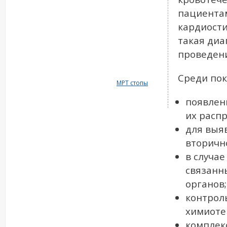
пациентам
кардиости
такая диа
проведени
Среди пок
МРТ стопы
появлен
их расп
для выя
вторично
в случа
связанн
органов;
контрол
химиоте
комплек