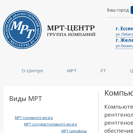
Ваш город:
г. Ессе
ул. Пятиг
г. Жел
ул Ленин
О Центре
МРТ
КТ
Ц
Компью
Виды МРТ
Компьюте
рентгенол
МРТ головного мозга
рентгенов
МРТ сосудов головного мозга
обеспечив
МРТ гипофиза