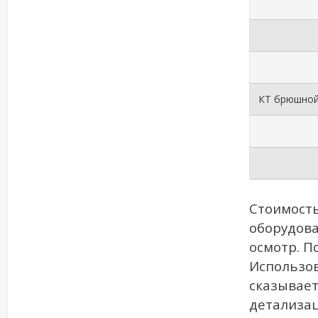
КТ брюшной
Стоимость
оборудова
осмотр. П
Использо
сказывает
детализац