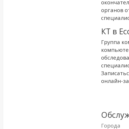
окончател
органов о
специалис
КТ в Ес
Группа к
компьюте
обследова
специалис
Записатьс
онлайн-за
Обслу
Города