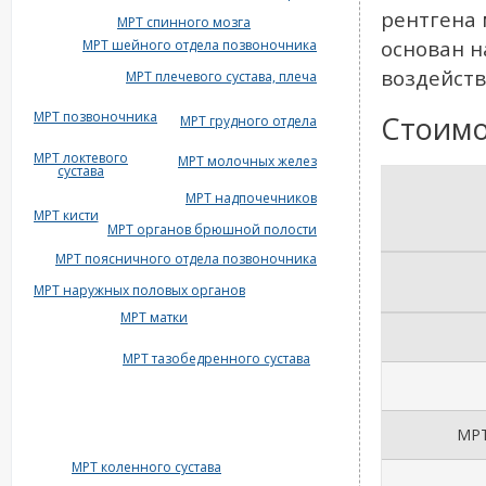
рентгена 
МРТ спинного мозга
основан н
МРТ шейного отдела позвоночника
воздейств
МРТ плечевого сустава, плеча
МРТ позвоночника
Стоимо
МРТ грудного отдела
МРТ локтевого
МРТ молочных желез
сустава
МРТ надпочечников
МРТ кисти
МРТ органов брюшной полости
МРТ поясничного отдела позвоночника
МРТ наружных половых органов
МРТ матки
МРТ тазобедренного сустава
МРТ
МРТ коленного сустава