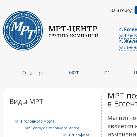
Ваш город:
г. Ессе
ул. Пятиг
г. Жел
ул Ленин
О Центре
МРТ
КТ
Ц
МРТ по
Виды МРТ
в Ессен
Магнитно-
МРТ головного мозга
является 
МРТ сосудов головного мозга
изменений
МРТ гипофиза