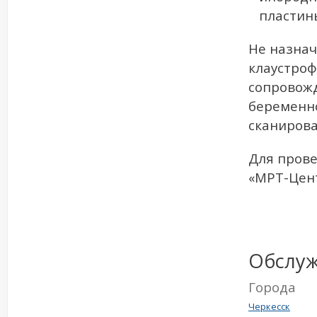
пластины
Не назнач
клаустро
сопровож
беременн
сканирова
Для прове
«МРТ-Цент
Обслу
Города
Черкесск