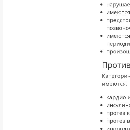
нарушае
имеются
предсто
позвоно
имеются
периоди
произош
Против
Категорич
имеются:
кардио 
инсулин
протез 
протез в
инородн