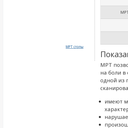
МРТ
МРТ стопы
Показа
МРТ позво
на боли в
одной из 
сканирова
имеют м
характе
нарушает
произош