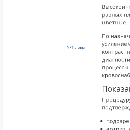
Высокоин
разных пл
цветные.
По назнач
усилением
МРТ стопы
контрастн
диагности
процессы 
кровоснаб
Показа
Процедуру
подтвержд
подозре
артрит, 