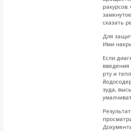
ракурсов.
замкнутое
сказать р
Для защит
Ими накры
Если диаг
введения 
рту и теп
йодосодер
зуда, выс
умалчиват
Результат
просматри
Документ