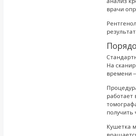
анализ кр
врачи опр
Рентгенол
результат
Порядо
Стандартн
На сканир
времени ―
Процедура
работает 
томографа
получить 
Кушетка м
вращается