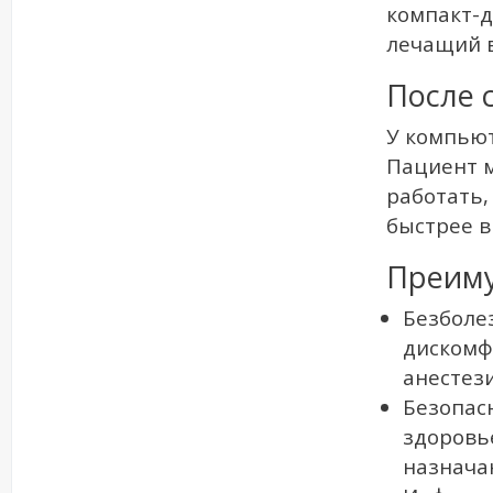
компакт-д
лечащий в
После 
У компью
Пациент 
работать,
быстрее в
Преиму
Безболе
дискомф
анестези
Безопасн
здоровь
назнача