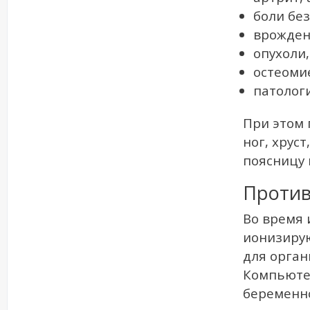
боли бе
врожден
опухоли,
остеоми
патолог
При этом
ног, хрус
поясницу 
Против
Во время 
ионизирую
для орган
Компьюте
беременно