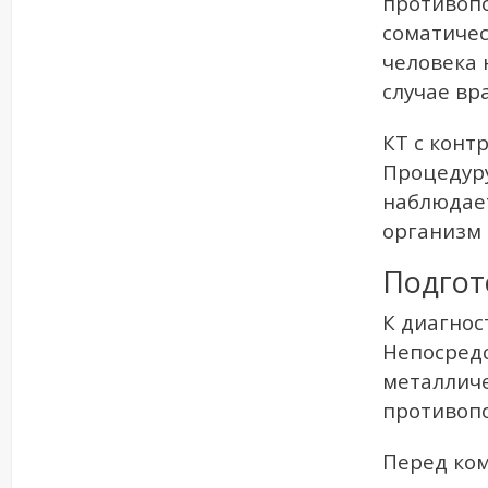
противопо
соматичес
человека 
случае вр
КТ с конт
Процедуру
наблюдает
организм 
Подгот
К диагнос
Непосредс
металличе
противопо
Перед ком