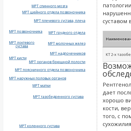
патологии
МРТ спинного мозга
нарушенно
МРТ шейного отдела позвоночника
суставом 
МРТ плечевого сустава, плеча
МРТ позвоночника
МРТ грудного отдела
Наименован
МРТ локтевого
МРТ молочных желез
сустава
МРТ надпочечников
КТ 2-х тазоб
МРТ кисти
МРТ органов брюшной полости
Возмож
МРТ поясничного отдела позвоночника
обслед
МРТ наружных половых органов
Рентгенол
МРТ матки
дает посл
МРТ тазобедренного сустава
хорошо ви
кости, ве
того, с п
сухожилия
МРТ коленного сустава