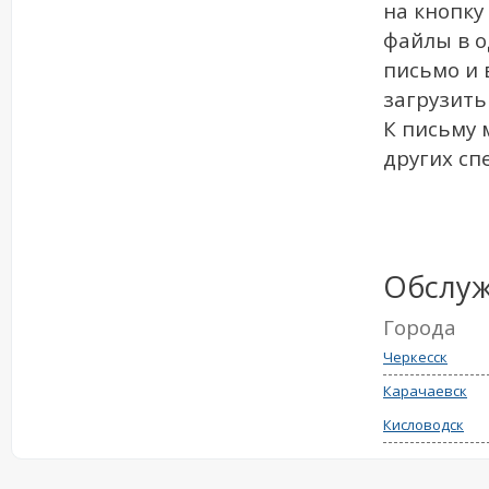
на кнопку
файлы в о
письмо и 
загрузить
К письму 
других сп
Обслу
Города
Черкесск
Карачаевск
Кисловодск