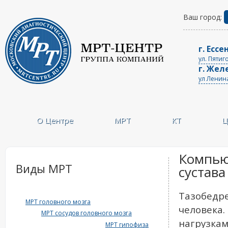
Ваш город:
г. Ессе
ул. Пятиг
г. Жел
ул Ленин
О Центре
МРТ
КТ
Ц
Компью
Виды МРТ
сустава
Тазобедре
МРТ головного мозга
человека.
МРТ сосудов головного мозга
нагрузкам
МРТ гипофиза