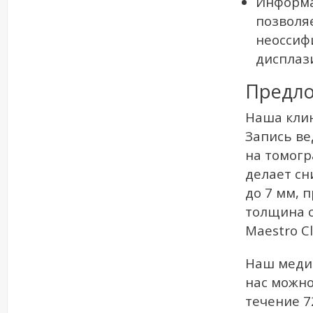
Информа
позволя
неоссиф
дисплази
Предло
Наша клин
Запись ве
на томогр
делает сн
до 7 мм, 
толщина с
Maestro C
Наш медиц
нас можно
течение 7