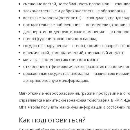
смещение костей, нестабильность позвонков — спондил
злокачественные и доброкачественные образования;
костяные наросты (остеофиты) — спондилез, спондилоар
воспалительные заболевания — остеомиелит, спондило
дегенеративно-деструктивные изменения — остеопороз
стеноз (сужение) позвоночного канала;
сосудистые нарушения — стеноз, тромбоз, разрыв стенк
ишемический, геморрагический, спинальный инсульт;
метастазы, компрессию спинного мозга;
отклонения от физиологического развития позвоночного
врожденные сосудистые аномалии — излишнюю извилист
артериовенозную мальформацию.
Мягкотканые новообразования, грыжи и протрузии на КТ о
справляется магнитно-резонансная томография. В «МРТ-Ц
МРТ, чтобы получить максимум информации о состоянии п
Как подготовиться?
К нативной (без контраста) томографии позвоночника под