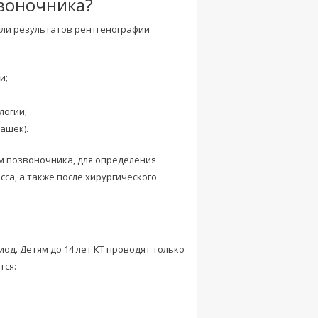
звоночника?
сли результатов рентгенографии
и;
логии;
ашек).
вм позвоночника, для определения
са, а также после хирургического
д. Детям до 14 лет КТ проводят только
тся: