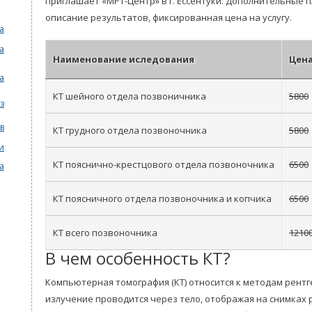
приглашает «МРТ-Центр» в г. Ессентуки. Дополнительные 
описание результатов, фиксированная цена на услугу.
а
а
Наименование иследования
Цен
а
КТ шейного отдела позвоничника
5800
з
в
КТ грудного отдела позвоночника
5800
и
КТ пояснично-крестцового отдела позвоночника
6500
а
КТ поясничного отдела позвоночника и копчика
6500
КТ всего позвоночника
1210
В чем особенность КТ?
Компьютерная томография (КТ) относится к методам рентг
излучение проводится через тело, отображая на снимках 