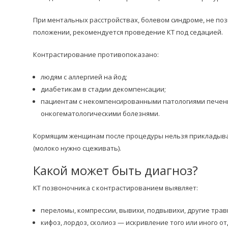
При ментальных расстройствах, болевом синдроме, не по
положении, рекомендуется проведение КТ под седацией.
Контрастирование противопоказано:
людям с аллергией на йод;
диабетикам в стадии декомпенсации;
пациентам с некомпенсированными патологиями печени,
онкогематологическими болезнями.
Кормящим женщинам после процедуры нельзя прикладыват
(молоко нужно сцеживать).
Какой может быть диагноз?
КТ позвоночника с контрастированием выявляет:
переломы, компрессии, вывихи, подвывихи, другие тра
кифоз, лордоз, сколиоз — искривление того или иного о