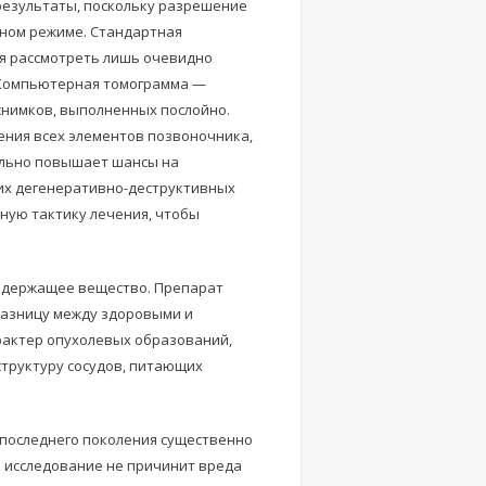
 результаты, поскольку разрешение
ьном режиме. Стандартная
я рассмотреть лишь очевидно
 Компьютерная томограмма —
снимков, выполненных послойно.
ения всех элементов позвоночника,
ельно повышает шансы на
их дегенеративно-деструктивных
ную тактику лечения, чтобы
одержащее вещество. Препарат
разницу между здоровыми и
рактер опухолевых образований,
структуру сосудов, питающих
х последнего поколения существенно
 исследование не причинит вреда