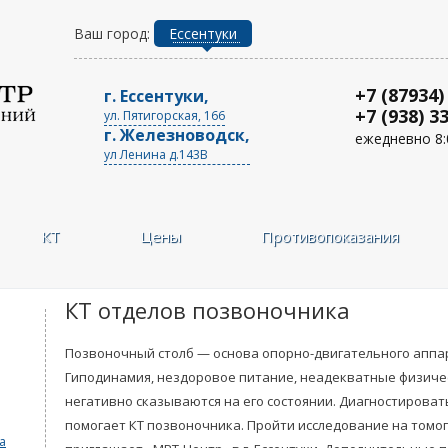
Ваш город:
Ессентуки
+7 (87934)
г. Ессентуки,
+7 (938) 3
ул. Пятигорская, 166
г. Железноводск,
ежедневно 8:
ул Ленина д.143В
КТ
Цены
Противопоказания
КТ отделов позвоночника
Позвоночный столб — основа опорно-двигательного аппар
Гиподинамия, нездоровое питание, неадекватные физичес
негативно сказываются на его состоянии. Диагностирова
помогает КТ позвоночника. Пройти исследование на томо
а