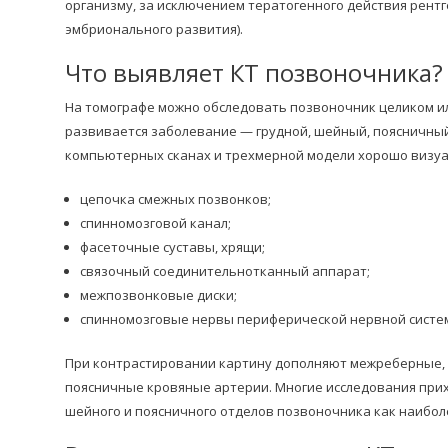
организму, за исключением тератогенного действия рент
эмбрионального развития).
Что выявляет КТ позвоночника?
На томографе можно обследовать позвоночник целиком ил
развивается заболевание — грудной, шейный, поясничный
компьютерных сканах и трехмерной модели хорошо визуа
цепочка смежных позвонков;
спинномозговой канал;
фасеточные суставы, хрящи;
связочный соединительнотканный аппарат;
межпозвонковые диски;
спинномозговые нервы периферической нервной систе
При контрастировании картину дополняют межреберные,
поясничные кровяные артерии. Многие исследования прих
шейного и поясничного отделов позвоночника как наибол