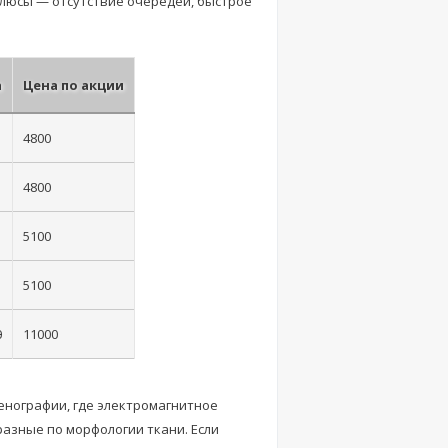
плюсы — отсутствие очередей, быстрое
а
Цена по акции
4800
4800
5100
5100
0
11000
енографии, где электромагнитное
разные по морфологии ткани. Если