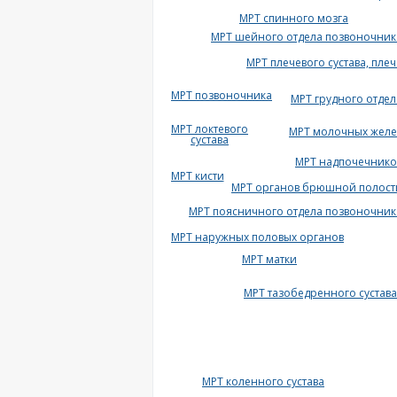
МРТ спинного мозга
МРТ шейного отдела позвоночник
МРТ плечевого сустава, плеч
МРТ позвоночника
МРТ грудного отдел
МРТ локтевого
МРТ молочных желе
сустава
МРТ надпочечнико
МРТ кисти
МРТ органов брюшной полост
МРТ поясничного отдела позвоночник
МРТ наружных половых органов
МРТ матки
МРТ тазобедренного сустава
МРТ коленного сустава