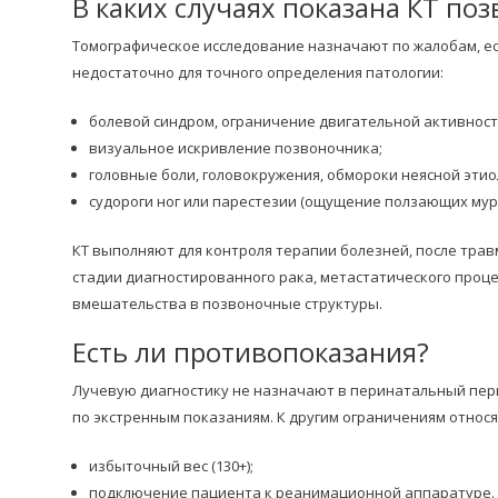
В каких случаях показана КТ по
Томографическое исследование назначают по жалобам, е
недостаточно для точного определения патологии:
болевой синдром, ограничение двигательной активност
визуальное искривление позвоночника;
головные боли, головокружения, обмороки неясной этио
судороги ног или парестезии (ощущение ползающих мур
КТ выполняют для контроля терапии болезней, после тра
стадии диагностированного рака, метастатического процес
вмешательства в позвоночные структуры.
Есть ли противопоказания?
Лучевую диагностику не назначают в перинатальный перио
по экстренным показаниям. К другим ограничениям относя
избыточный вес (130+);
подключение пациента к реанимационной аппаратуре.