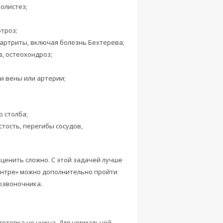
олистез;
троз;
артриты, включая болезнь Бехтерева;
, остеохондроз;
и вены или артерии;
 столба;
ость, перегибы сосудов,
ценить сложно. С этой задачей лучше
ентре» можно дополнительно пройти
озвоночника.
готовка не нужна. Для нормальной