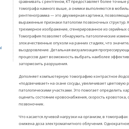
сравнивать с рентгеном, КТ предоставляет более точные
томографа намного выше, а снимки выполняются в мобил
рентгенограмма — это двухмерная картинка, позволяюща
выраженные признаки патологии позвоночных структур.
трехмерное изображение, сгенерированное из серийных 
Томография позволяет обнаружить патологические измен
злокачественные опухоли на ранних стадиях, что значит
ы
выздоровление. Детальная визуализация прогрессирующ
процессов дает возможность выбрать наиболее эффектив
затормозить разрушения.
Дополняет компьютерную томографию контрастное йодс
«подсвечивает» на скане сосуды, увеличивает цветовую 
патологическими участками. Это помогает определить ха
оценить состояние кровоснабжения, скорость кровотока, 
позвоночник.
Что касается лучевой нагрузки на организм, в томографа
снижена доза электромагнитного облучения. Однократное