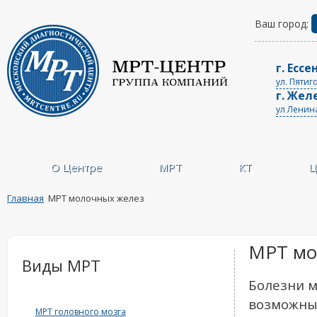
Ваш город:
г. Ессе
ул. Пятиг
г. Жел
ул Ленин
О Центре
МРТ
КТ
Ц
Главная
МРТ молочных желез
МРТ мо
Виды МРТ
Болезни м
возможны
МРТ головного мозга