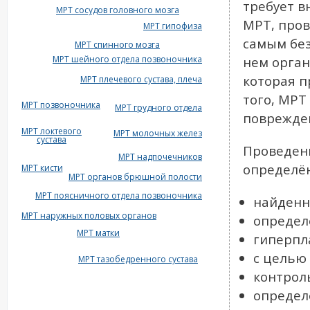
требует в
МРТ сосудов головного мозга
МРТ, пров
МРТ гипофиза
самым без
МРТ спинного мозга
МРТ шейного отдела позвоночника
нем орган
которая п
МРТ плечевого сустава, плеча
того, МРТ
МРТ позвоночника
МРТ грудного отдела
поврежден
МРТ локтевого
МРТ молочных желез
сустава
Проведен
МРТ надпочечников
определё
МРТ кисти
МРТ органов брюшной полости
МРТ поясничного отдела позвоночника
найденн
МРТ наружных половых органов
определ
МРТ матки
гиперпл
с целью
МРТ тазобедренного сустава
контрол
определ