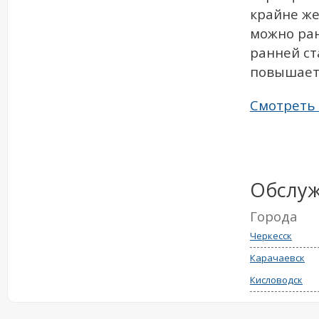
крайне ж
можно ран
ранней ст
повышает
Смотреть 
Обслу
Города
Черкесск
Карачаевск
Кисловодск