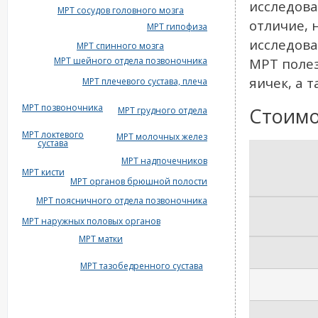
исследова
МРТ сосудов головного мозга
отличие, 
МРТ гипофиза
исследова
МРТ спинного мозга
МРТ шейного отдела позвоночника
МРТ поле
яичек, а 
МРТ плечевого сустава, плеча
МРТ позвоночника
Стоимо
МРТ грудного отдела
МРТ локтевого
МРТ молочных желез
сустава
МРТ надпочечников
МРТ кисти
МРТ органов брюшной полости
МРТ поясничного отдела позвоночника
МРТ наружных половых органов
МРТ матки
МРТ тазобедренного сустава