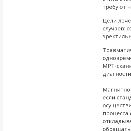
требуют н
Цели лече
случаев: 
эректильн
Травматич
одноврем
МРТ-скани
диагности
Магнитно
если стан
осуществи
процесса 
откладыва
обращатьс