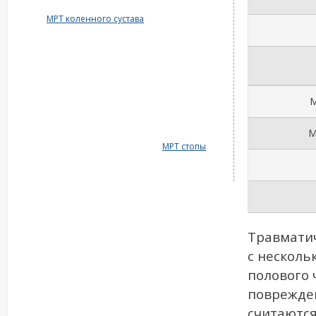
МРТ коленного сустава
М
М
МРТ стопы
Травматич
с несколь
полового 
поврежде
считаются