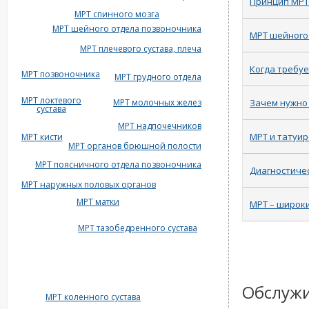
Принцип МРТ 
МРТ спинного мозга
МРТ шейного отдела позвоночника
МРТ шейного
МРТ плечевого сустава, плеча
Когда требу
МРТ позвоночника
МРТ грудного отдела
МРТ локтевого
МРТ молочных желез
Зачем нужно 
сустава
МРТ надпочечников
МРТ и татуи
МРТ кисти
МРТ органов брюшной полости
МРТ поясничного отдела позвоночника
Диагностиче
МРТ наружных половых органов
МРТ матки
МРТ – широк
МРТ тазобедренного сустава
Обслуж
МРТ коленного сустава