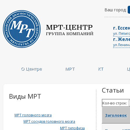
Ваш город:
г. Ессе
ул. Пятиг
г. Жел
ул Ленин
О Центре
МРТ
КТ
Ц
Статьи
Виды МРТ
Кол-во строк:
МРТ головного мозга
Заголовок
МРТ сосудов головного мозга
МРТ гипофиза